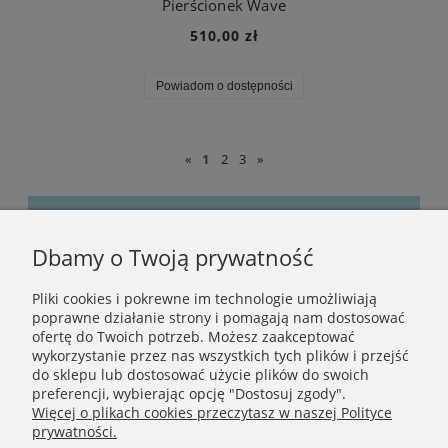
Pierścionek Wave
510,00 zł
Powiadom o dostępności
«
1
2
3
»
Dbamy o Twoją prywatność
Bądźmy w kontakcie
Pliki cookies i pokrewne im technologie umożliwiają
Podaj swój adres e-mail, jeżeli chcesz otrzymywać
poprawne działanie strony i pomagają nam dostosować
informacje o nowościach i promocjach.
ofertę do Twoich potrzeb. Możesz zaakceptować
wykorzystanie przez nas wszystkich tych plików i przejść
do sklepu lub dostosować użycie plików do swoich
preferencji, wybierając opcję "Dostosuj zgody".
Zapisz się
Więcej o plikach cookies przeczytasz w naszej Polityce
prywatności.