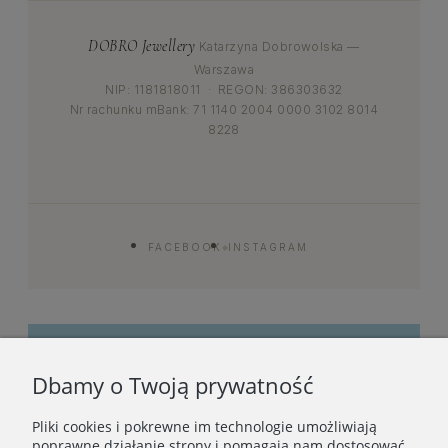
DOBRO Jewellery
Katarzyna Dobrowolska —
Warszawa
NIP: 1181818011 · REGON: 386303632
Nr rachunku mBank: 71 1140 2004 0000 3102 8014
8228
FACEBOOK
INSTAGRAM
◆
Dbamy o Twoją prywatność
Bądźmy w kontakcie
Pliki cookies i pokrewne im technologie umożliwiają
Podaj swój adres e-mail, jeżeli chcesz otrzymywać
poprawne działanie strony i pomagają nam dostosować