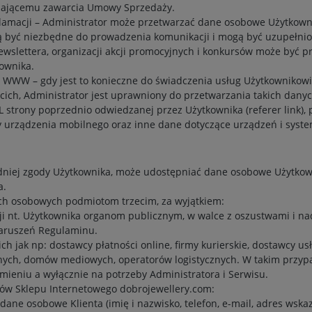
dającemu zawarcia Umowy Sprzedaży.
eklamacji – Administrator może przetwarzać dane osobowe Użytkown
gą być niezbędne do prowadzenia komunikacji i mogą być uzupełni
wslettera, organizacji akcji promocyjnych i konkursów może być p
kownika.
 WWW – gdy jest to konieczne do świadczenia usług Użytkownikowi
ich, Administrator jest uprawniony do przetwarzania takich danych 
L strony poprzednio odwiedzanej przez Użytkownika (referer link)
y urządzenia mobilnego oraz inne dane dotyczące urządzeń i syst
edniej zgody Użytkownika, może udostępniać dane osobowe Użytk
a.
ych osobowych podmiotom trzecim, za wyjątkiem:
ji nt. Użytkownika organom publicznym, w walce z oszustwami i n
aruszeń Regulaminu.
h jak np: dostawcy płatności online, firmy kurierskie, dostawcy u
acyjnych, domów mediowych, operatorów logistycznych. W takim przy
ieniu a wyłącznie na potrzeby Administratora i Serwisu.
ów Sklepu Internetowego dobrojewellery.com:
dane osobowe Klienta (imię i nazwisko, telefon, e-mail, adres ws