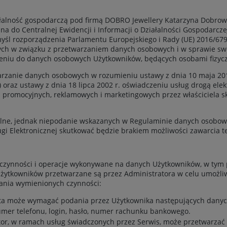
alność gospodarczą pod firmą DOBRO Jewellery Katarzyna Dobrowo
pisana do Centralnej Ewidencji i Informacji o Działalności Gospod
yśl rozporządzenia Parlamentu Europejskiego i Rady (UE) 2016/679 
ych w związku z przetwarzaniem danych osobowych i w sprawie s
ieniu do danych osobowych Użytkowników, będących osobami fizyc
arzanie danych osobowych w rozumieniu ustawy z dnia 10 maja 201
.) oraz ustawy z dnia 18 lipca 2002 r. oświadczeniu usług drogą elek
ań promocyjnych, reklamowych i marketingowych przez właściciela 
lne, jednak niepodanie wskazanych w Regulaminie danych osobo
gi Elektronicznej skutkować będzie brakiem możliwości zawarcia t
 czynności i operacje wykonywane na danych Użytkowników, w tym
żytkowników przetwarzane są przez Administratora w celu umożliw
ania wymienionych czynności:
nta może wymagać podania przez Użytkownika następujących danych
umer telefonu, login, hasło, numer rachunku bankowego.
ator, w ramach usług świadczonych przez Serwis, może przetwarza