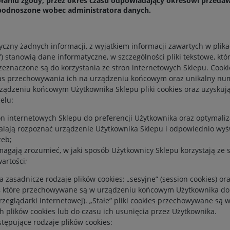
niu zgody, przez okres czasu odpowiadający okresowi przedawn
 podnoszone wobec administratora danych.
czny żadnych informacji, z wyjątkiem informacji zawartych w plika
ka”) stanowią dane informatyczne, w szczególności pliki tekstowe, 
eznaczone są do korzystania ze stron internetowych Sklepu. Cooki
czas przechowywania ich na urządzeniu końcowym oraz unikalny nu
dzeniu końcowym Użytkownika Sklepu pliki cookies oraz uzyskując
elu:
n internetowych Sklepu do preferencji Użytkownika oraz optymaliza
walają rozpoznać urządzenie Użytkownika Sklepu i odpowiednio wyś
zeb;
omagają zrozumieć, w jaki sposób Użytkownicy Sklepu korzystają ze 
wartości;
asadnicze rodzaje plików cookies: „sesyjne” (session cookies) oraz 
i, które przechowywane są w urządzeniu końcowym Użytkownika do 
zeglądarki internetowej). „Stałe” pliki cookies przechowywane s
 plików cookies lub do czasu ich usunięcia przez Użytkownika.
ępujące rodzaje plików cookies: