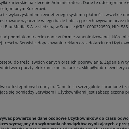
łki kurierskie na zlecenie Administratora. Dane te udostępniane w
dostępnionym Kurierowi.
ści z wykorzystaniem zewnętrznego systemu płatności, wszelkie da
ejestrowane wyłącznie w jego bazie i nie są przechowywane przez 
i BlueMedia S.A. z siedzibą w Sopocie (KRS: 0000320590, NIP: 585
iać podmiotom trzecim dane w formie zanonimizowanej, które nie 
ej treści w Serwisie, dopasowaniu reklam oraz dotarciu do Użytko
tępu do treści swoich danych oraz ich poprawiania. Żądanie w ty
rednictwem poczty elektronicznej na adres:
sklep@dobrojewellery.
two udostępnionych danych. Dane te są szczególnie chronione i 
ca się pomiędzy Serwisem i Użytkownikami jest zabezpieczona pr
owywać powierzone dane osobowe Użytkowników do czasu odwołan
z okres wymagany do wykonania obowiązków wynikających z prze