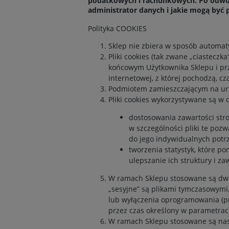
podatkowych i rachunkowych. Po odwoła
administrator danych i jakie mogą być
Polityka COOKIES
Sklep nie zbiera w sposób automaty
Pliki cookies (tak zwane „ciastecz
końcowym Użytkownika Sklepu i prz
internetowej, z której pochodzą, 
Podmiotem zamieszczającym na urzą
Pliki cookies wykorzystywane są w c
dostosowania zawartości stro
w szczególności pliki te poz
do jego indywidualnych potr
tworzenia statystyk, które p
ulepszanie ich struktury i za
W ramach Sklepu stosowane są dwa z
„sesyjne” są plikami tymczasowym
lub wyłączenia oprogramowania (pr
przez czas określony w parametrach
W ramach Sklepu stosowane są nast