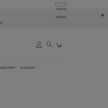
HL
Zarejestruj się
Zaloguj się
ARĘCZYNY
KONTAKT