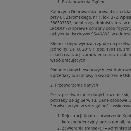
Postanowienia Ogólne
Katarzyna Dobrowolska prowadząca dział
przy ul. Żeromskiego, nr 1, lok. 372, w
386303632, pełni rolę administratora w m
„RODO”) w sprawie ochrony osób fizyczn
uchylenia dyrektywy 95/46/WE, w odnies
Klienci sklepu wyrażają zgodę na przetw
jednolity: Dz. U. 2019 r. poz. 1781 ze. zm
celach realizacji zamówienia oraz dział
współpracujących.
Podanie danych osobowych jest dobrowo
Sprzedaży lub umowy o świadczenie Usłu
2. Przetwarzanie danych
Przez przetwarzanie danych rozumie się
potrzeby usług Serwisu. Dane osobowe U
Serwisu, w tym w szczególności wykonyw
Rejestracji Konta – utworzenie Ko
korespondencyjny, adres e-mail, n
Zawierania transakcji – Administr