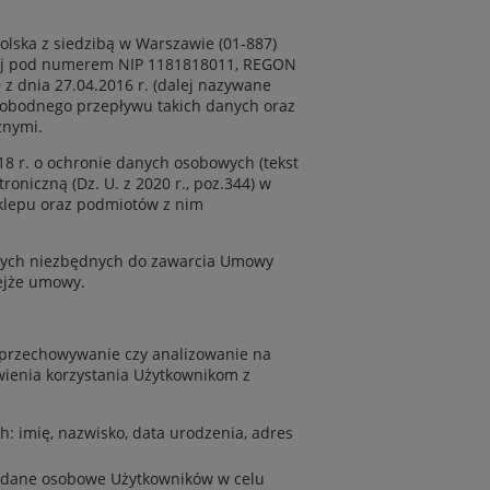
lska z siedzibą w Warszawie (01-887)
arczej pod numerem NIP 1181818011, REGON
z dnia 27.04.2016 r. (dalej nazywane
wobodnego przepływu takich danych oraz
znymi.
8 r. o ochronie danych osobowych (tekst
troniczną (Dz. U. z 2020 r., poz.344) w
sklepu oraz podmiotów z nim
wych niezbędnych do zawarcia Umowy
ejże umowy.
 przechowywanie czy analizowanie na
ienia korzystania Użytkownikom z
: imię, nazwisko, data urodzenia, adres
ć dane osobowe Użytkowników w celu