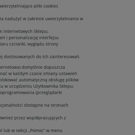
ierzytelniające pliki cookies
ia nadużyć w zakresie uwierzytelniania w
on internetowych Sklepu;
ń i personalizację interfejsu
iaru czcionki, wyglądu strony
iej dostosowanych do ich zainteresowań.
ternetowa) domyślnie dopuszcza
nać w każdym czasie zmiany ustawień
y blokować automatyczną obsługę plików
iu w urządzeniu Użytkownika Sklepu.
h oprogramowania (przeglądarki
kcjonalności dostępne na stronach
ównież przez współpracujących z
pl
lub w sekcji „Pomoc” w menu