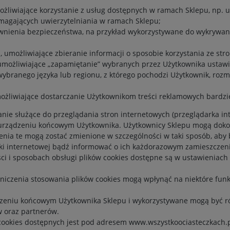
ożliwiające korzystanie z usług dostępnych w ramach Sklepu, np. uw
magających uwierzytelniania w ramach Sklepu;
pewnienia bezpieczeństwa, na przykład wykorzystywane do wykrywan
s, umożliwiające zbieranie informacji o sposobie korzystania ze str
, umożliwiające „zapamiętanie” wybranych przez Użytkownika ustawie
wybranego języka lub regionu, z którego pochodzi Użytkownik, rozm
umożliwiające dostarczanie Użytkownikom treści reklamowych bardz
ie służące do przeglądania stron internetowych (przeglądarka in
urządzeniu końcowym Użytkownika. Użytkownicy Sklepu mogą doko
ienia te mogą zostać zmienione w szczególności w taki sposób, ab
rki internetowej bądź informować o ich każdorazowym zamieszczen
ci i sposobach obsługi plików cookies dostępne są w ustawieniac
aniczenia stosowania plików cookies mogą wpłynąć na niektóre fun
ądzeniu końcowym Użytkownika Sklepu i wykorzystywane mogą być r
 oraz partnerów.
 cookies dostępnych jest pod adresem
www.wszystkoociasteczkach.