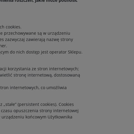
ienia roszczeń, jakie może podnosić
ch cookies.
które przechowywane są w urządzeniu
es zazwyczaj zawierają nazwę strony
mer.
ym do nich dostęp jest operator Sklepu.
cji korzystania ze stron internetowych;
wietlić stronę internetową, dostosowaną
stron internetowych, co umożliwia
„stałe” (persistent cookies). Cookies
czasu opuszczenia strony internetowej
ą w urządzeniu końcowym Użytkownika