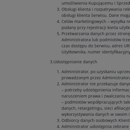
umożliwienia Kupującemu i Sprze
Obsługi klienta i rozpatrywania r
obsługi klienta Serwisu. Dane mo
Celów marketingowych – wysyłka ne
podany przy rejestracji konta użyt
Przetwarzania danych przez stronę
Administratora lub podmiotów trzec
czas dostępu do Serwisu, adres UR
Użytkownika, numer identyfikacyjn
3.Udostępnianie danych
Administrator, po uzyskaniu uprz
prowadzonym przez Administrator
Administrator nie przekazuje dan
– potrzeby udostępnienia informac
naruszeniem prawa i zwalczaniu n
– podmiotów współpracujących takic
danych, retargetingu, sieci afili
wykorzystywania danych w swoim im
Odbiorcy danych osobowych Klient
Administrator udostępnia zebrane 