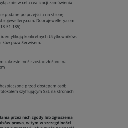
yłącznie w celu realizacji zamówienia i
ne podane po przejściu na stronę
dobrojewellery.com. Dobrojewellery.com
-13-51-185)
identyfikują konkretnych Użytkowników,
wników poza Serwisem.
m zakresie może zostać złożone na
com
zabezpieczone przed dostępem osób
otokołem szyfrującym SSL na stronach
ia przez nich zgody lub zgłoszenia
pisów prawa, w tym w szczególności