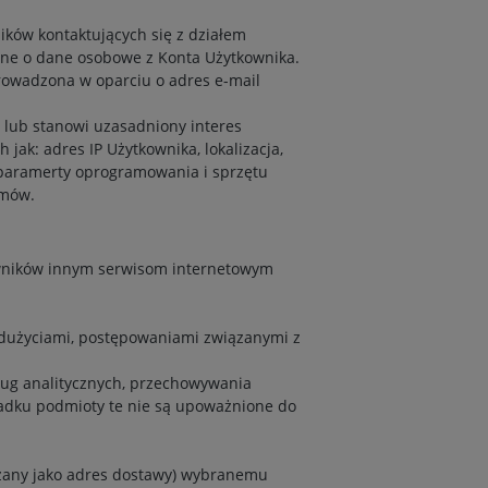
ików kontaktujących się z działem
one o dane osobowe z Konta Użytkownika.
rowadzona w oparciu o adres e-mail
 lub stanowi uzasadniony interes
jak: adres IP Użytkownika, lokalizacja,
, paramerty oprogramowania i sprzętu
emów.
owników innym serwisom internetowym
adużyciami, postępowaniami związanymi z
sług analitycznych, przechowywania
padku podmioty te nie są upoważnione do
kazany jako adres dostawy) wybranemu