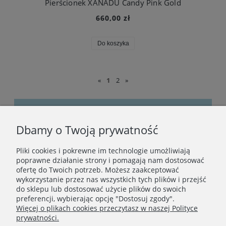
Pierścionek XANADU Candy Pink Gold
660,00 zł
Do koszyka
«
1
2
»
Dbamy o Twoją prywatność
Bądźmy w kontakcie
Pliki cookies i pokrewne im technologie umożliwiają
Podaj swój adres e-mail, jeżeli chcesz otrzymywać
poprawne działanie strony i pomagają nam dostosować
informacje o nowościach i promocjach.
ofertę do Twoich potrzeb. Możesz zaakceptować
wykorzystanie przez nas wszystkich tych plików i przejść
do sklepu lub dostosować użycie plików do swoich
preferencji, wybierając opcję "Dostosuj zgody".
Zapisz się
Więcej o plikach cookies przeczytasz w naszej Polityce
prywatności.