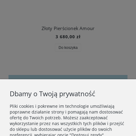
Złoty Pierścionek Amour
3 680,00 zł
Do koszyka
Dbamy o Twoją prywatność
Bądźmy w kontakcie
Pliki cookies i pokrewne im technologie umożliwiają
Podaj swój adres e-mail, jeżeli chcesz otrzymywać
poprawne działanie strony i pomagają nam dostosować
informacje o nowościach i promocjach.
ofertę do Twoich potrzeb. Możesz zaakceptować
wykorzystanie przez nas wszystkich tych plików i przejść
do sklepu lub dostosować użycie plików do swoich
preferencji, wybierając opcję "Dostosuj zgody".
Zapisz się