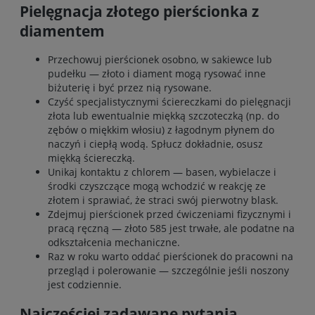
Pielęgnacja złotego pierścionka z
diamentem
Przechowuj pierścionek osobno, w sakiewce lub
pudełku — złoto i diament mogą rysować inne
biżuterię i być przez nią rysowane.
Czyść specjalistycznymi ściereczkami do pielęgnacji
złota lub ewentualnie miękką szczoteczką (np. do
zębów o miękkim włosiu) z łagodnym płynem do
naczyń i ciepłą wodą. Spłucz dokładnie, osusz
miękką ściereczką.
Unikaj kontaktu z chlorem — basen, wybielacze i
środki czyszczące mogą wchodzić w reakcję ze
złotem i sprawiać, że straci swój pierwotny blask.
Zdejmuj pierścionek przed ćwiczeniami fizycznymi i
pracą ręczną — złoto 585 jest trwałe, ale podatne na
odkształcenia mechaniczne.
Raz w roku warto oddać pierścionek do pracowni na
przegląd i polerowanie — szczególnie jeśli noszony
jest codziennie.
Najczęściej zadawane pytania