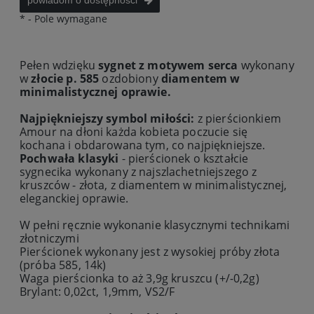
powiadom o dostępności
*
- Pole wymagane
Pełen wdzięku
sygnet z motywem serca
wykonany
w
złocie p. 585
ozdobiony
diamentem w
minimalistycznej oprawie.
Najpiękniejszy symbol miłości:
z pierścionkiem
Amour na dłoni każda kobieta poczucie się
kochana i obdarowana tym, co najpiękniejsze.
Pochwała klasyki
- pierścionek o kształcie
sygnecika wykonany z najszlachetniejszego z
kruszców - złota, z diamentem w minimalistycznej,
eleganckiej oprawie.
W pełni ręcznie wykonanie klasycznymi technikami
złotniczymi
Pierścionek
wykonany jest z wysokiej próby złota
(próba 585, 14k)
Waga pierścionka to aż 3,9g kruszcu (+/-0,2g)
Brylant: 0,02ct, 1,9mm, VS2/F