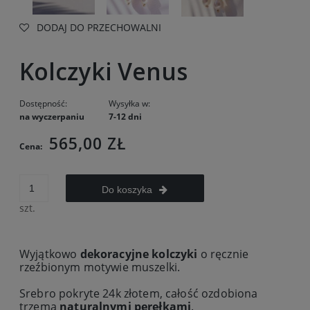
DODAJ DO PRZECHOWALNI
Kolczyki Venus
Dostępność:
Wysyłka w:
na wyczerpaniu
7-12 dni
565,00 ZŁ
Cena:
Do koszyka
szt.
Wyjątkowo
dekoracyjne kolczyki
o ręcznie
rzeźbionym motywie muszelki.
Srebro pokryte 24k złotem, całość ozdobiona
trzema
naturalnymi perełkami
.