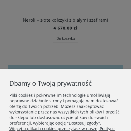
Neroli – złote kolczyki z białymi szafirami
4 670,00 zł
Do koszyka
Dbamy o Twoją prywatność
Bądźmy w kontakcie
Pliki cookies i pokrewne im technologie umożliwiają
Podaj swój adres e-mail, jeżeli chcesz otrzymywać
poprawne działanie strony i pomagają nam dostosować
informacje o nowościach i promocjach.
ofertę do Twoich potrzeb. Możesz zaakceptować
wykorzystanie przez nas wszystkich tych plików i przejść
do sklepu lub dostosować użycie plików do swoich
preferencji, wybierając opcję "Dostosuj zgody".
Zapisz się
Więcej o plikach cookies przeczytasz w naszej Polityce