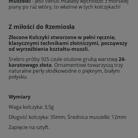
muszelki
- jeśli Venus miałaby wychodzić z morskiej
piany po raz wtóry, to właśnie w tych kolczykach!
Z miłości do Rzemiosła
Złocone Kolczyki
stworzone w pełni ręcznie,
klasycznymi technikami złotniczymi
, począwszy
od wyrzeźbienia kształtu-muszli.
Srebro próby 925 czule otulone grubą warstwą
24-
karatowego złota
. Ornamentowi towarzyszą trzy
naturalne perły słodkowodne o pięknym, białym
połysku.
Wymiary
Waga kolczyka: 3,5g
Długość kolczyka: 35mm,
Średnica muszelki: 12mm
Zapięcie na sztyft.