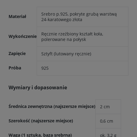
Srebro p.925, pokryte grubą warstwą
Materiał
24-karatowego złota
Ręcznie rzeźbiony kształt koła,
Wykończenie
polerowane na połysk
Zapięcie
Sztyft (lutowany ręcznie)
Próba
925
Wymiary i dopasowanie
Średnica zewnętrzna (najszersze miejsce)
2 cm
Szerokość (najszersze miejsce)
0,6 cm
Waga (1 sztuka, baza srebrna)
ok. 3,2 g