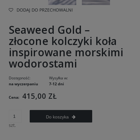
DODAJ DO PRZECHOWALNI
Seaweed Gold –
złocone kolczyki koła
inspirowane morskimi
wodorostami
Dostępność:
Wysyłka w:
na wyczerpaniu
7-12 dni
415,00 ZŁ
Cena:
Do koszyka
szt.