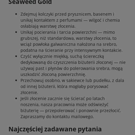
Seaweed Gold
Zdejmuj kolczyki przed prysznicem, basenem i
unikaj kontaktem z perfumami — wilgoć i chemia
osłabiają warstwę złocenia.
Unikaj pocierania i tarcia powierzchni — mimo
grubszej, niż standardowa, warstwy złocenia, to
wciąż powłoka galwaniczna nałożona na srebro,
podatna na ścieranie przy intensywnym kontakcie.
Czyść wyłącznie miękką, suchą ściereczką
dedykowaną do czyszczenia biżuterii złoconej — nie
używaj past i płynów do polerowania srebra, mogą
uszkodzić złoconą powierzchnię.
Przechowuj osobno, w sakiewce lub pudełku, z dala
od innej biżuterii, która mogłaby porysować
złocenie.
Jeśli złocenie zacznie się ścierać po latach
noszenia, nasza pracownia może odświeżyć
biżuterię — przepolerować i ponownie przezłocić.
Zapraszamy do kontaktu mailowego.
Najczęściej zadawane pytania