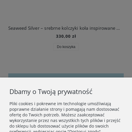
Seaweed Silver – srebrne kolczyki koła inspirowane morskimi wodorostami
330,00 zł
Do koszyka
Dbamy o Twoją prywatność
Bądźmy w kontakcie
Pliki cookies i pokrewne im technologie umożliwiają
Podaj swój adres e-mail, jeżeli chcesz otrzymywać
poprawne działanie strony i pomagają nam dostosować
informacje o nowościach i promocjach.
ofertę do Twoich potrzeb. Możesz zaakceptować
wykorzystanie przez nas wszystkich tych plików i przejść
do sklepu lub dostosować użycie plików do swoich
preferencji, wybierając opcję "Dostosuj zgody".