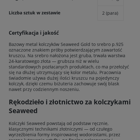
Liczba sztuk w zestawie
2 (para)
Certyfikacja i jakość
Bazowy metal kolczyków Seaweed Gold to srebro p.925
oznaczone znakiem próby potwierdzającym zawartość
kruszcu. Na srebro nałożona jest gruba, trwała warstwa
24-karatowego złota — grubsza niż w wielu
standardowych pozłacanych produktach, co ma przełożyć
się na dłużej utrzymujący się kolor metalu. Pracownia
świadomie używa dużej ilości kruszcu na pojedynczy
kolczyk, dzięki czemu biżuteria zachowuje swój blask
nawet przy codziennym noszeniu.
Rękodzieło i złotnictwo za kolczykami
Seaweed
Kolczyki Seaweed powstają od podstaw ręcznie,
klasycznymi technikami złotniczymi — od czułego
wyrzeźbienia formy inspirowanej wodorostami, przez