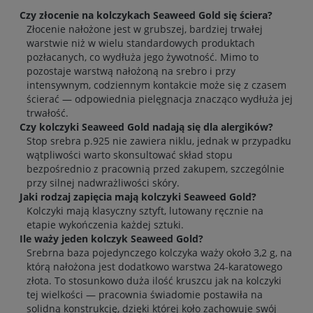
Czy złocenie na kolczykach Seaweed Gold się ściera?
Złocenie nałożone jest w grubszej, bardziej trwałej
warstwie niż w wielu standardowych produktach
pozłacanych, co wydłuża jego żywotność. Mimo to
pozostaje warstwą nałożoną na srebro i przy
intensywnym, codziennym kontakcie może się z czasem
ścierać — odpowiednia pielęgnacja znacząco wydłuża jej
trwałość.
Czy kolczyki Seaweed Gold nadają się dla alergików?
Stop srebra p.925 nie zawiera niklu, jednak w przypadku
wątpliwości warto skonsultować skład stopu
bezpośrednio z pracownią przed zakupem, szczególnie
przy silnej nadwrażliwości skóry.
Jaki rodzaj zapięcia mają kolczyki Seaweed Gold?
Kolczyki mają klasyczny sztyft, lutowany ręcznie na
etapie wykończenia każdej sztuki.
Ile waży jeden kolczyk Seaweed Gold?
Srebrna baza pojedynczego kolczyka waży około 3,2 g, na
którą nałożona jest dodatkowo warstwa 24-karatowego
złota. To stosunkowo duża ilość kruszcu jak na kolczyki
tej wielkości — pracownia świadomie postawiła na
solidną konstrukcję, dzięki której koło zachowuje swój