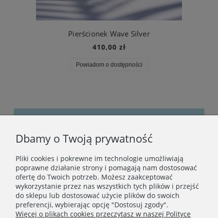
Pierścionek Wave Silver
410,00 zł
Powiadom o dostępności
Dbamy o Twoją prywatność
Bądźmy w kontakcie
Pliki cookies i pokrewne im technologie umożliwiają
Podaj swój adres e-mail, jeżeli chcesz otrzymywać
poprawne działanie strony i pomagają nam dostosować
informacje o nowościach i promocjach.
ofertę do Twoich potrzeb. Możesz zaakceptować
wykorzystanie przez nas wszystkich tych plików i przejść
do sklepu lub dostosować użycie plików do swoich
preferencji, wybierając opcję "Dostosuj zgody".
Zapisz się
Więcej o plikach cookies przeczytasz w naszej Polityce