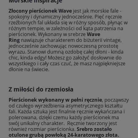
Morskie inspiracje
Złocony pierścionek Wave
jest jak morskie fale -
spokojny i dynamiczny jednocześnie. Pięć ręcznie
rzeźbionych fal układa się w różny sposób, płynąc w
różnym tempie, w zależności od kąta patrzenia na
pierścionek. Wykonany w srebrze
Wave
Ring
nawiązuje charakterem do biżuterii vintage,
jednocześnie zachowując nowoczesną prostotę
wyrazu. Stanowi dumną ozdobę całej dłoni - kinda
chic, kinda edgy! Możesz go założyć dosłownie do
wszystkiego i cały czas czuć, że masz najpiękniejsze
dłonie na świecie.
Z miłości do rzemiosła
Pierścionek wykonany w pełni ręcznie
, począwszy
od czułego wyrzeźbienia asymetrycznego kształtu
fali. Każda sztuka jest finalnie ręcznie wykańczana i
polerowana, dzięki czemu każdy pierścionek ma
swój unikalny charakter. Ręcznie tworzony jest
również rozmiar pierścionka.
Srebro zostało
otulone grubą powłoką 24-karatowego złota.