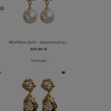
Wild Rose Gold – złocone kolczyki z motywem dzikiej róży
460,00 zł
Do koszyka