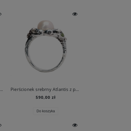
ionek złocony Atlantis z perłą i topazami
Pierścionek srebrny Atlantis z perłą i oliwinami
590,00 zł
Do koszyka