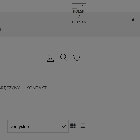
HL
Zarejestruj się
Zaloguj się
ARĘCZYNY
KONTAKT