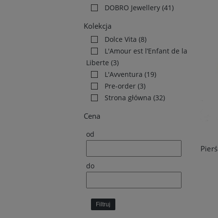
DOBRO Jewellery
(41)
Kolekcja
Dolce Vita
(8)
L'Amour est l’Enfant de la
Liberte
(3)
L'Avventura
(19)
Pre-order
(3)
Strona główna
(32)
Cena
od
do
Filtruj