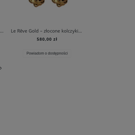
Wild Rose Silver – srebrne kolczyki z motywem dzikiej róży
Le Rêve Gold – złocone kolczyki o rzeźbiarskiej formie
580,00 zł
Powiadom o dostępności