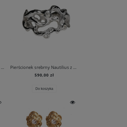
XANADU Snow White – złocony pierścionek z białą cyrkonią inspirowany stylem vintage
Pierścionek srebrny Nautilius z cyrkoniami
590,00 zł
Do koszyka