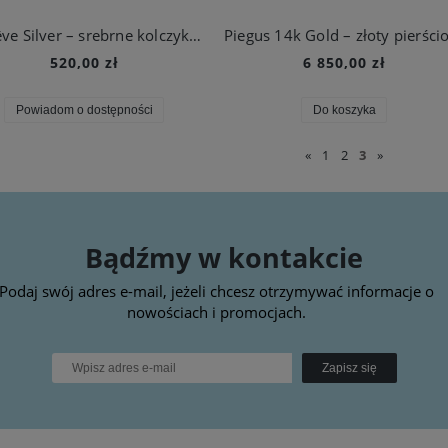
Le Rêve Silver – srebrne kolczyki o rzeźbiarskiej formie
520,00 zł
6 850,00 zł
Powiadom o dostępności
Do koszyka
«
1
2
3
»
Bądźmy w kontakcie
Podaj swój adres e-mail, jeżeli chcesz otrzymywać informacje o
nowościach i promocjach.
Zapisz się