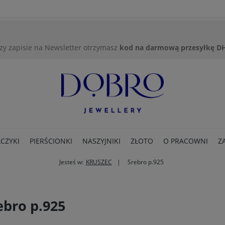
zy zapisie na Newsletter otrzymasz
kod na darmową przesyłkę D
CZYKI
PIERŚCIONKI
NASZYJNIKI
ZŁOTO
O PRACOWNI
Z
Jesteś w:
KRUSZEC
Srebro p.925
ebro p.925