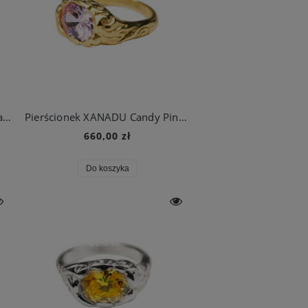
Pierścionek srebrny XANADU Lavender Dream
Pierścionek XANADU Candy Pink Gold
660,00 zł
Do koszyka