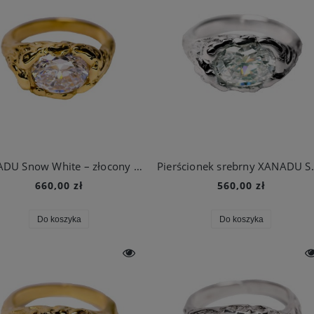
XANADU Snow White – złocony pierścionek z białą cyrkonią inspirowany stylem vintage
Pierścionek s
660,00 zł
560,00 zł
Do koszyka
Do koszyka