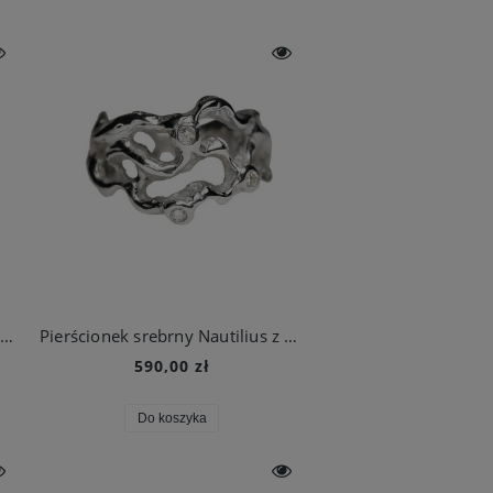
Wild Rose Silver – srebrne kolczyki z motywem dzikiej róży
Pierścionek srebrny Nautilius z cyrkoniami
590,00 zł
Do koszyka