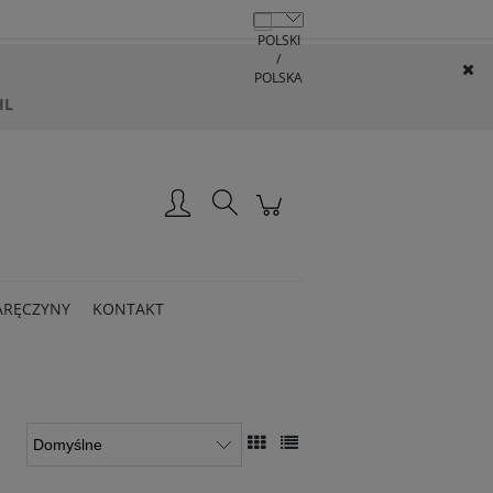
HL
Zarejestruj się
Zaloguj się
ARĘCZYNY
KONTAKT