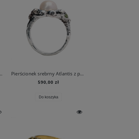
rebrny XANADU Snow White
Pierścionek srebrny Atlantis z perłą i oliwinami
590,00 zł
Do koszyka