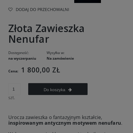
DODAJ DO PRZECHOWALNI
Złota Zawieszka
Nenufar
Dostępność:
Wysyłka w:
na wyczerpaniu
Na zamówienie
1 800,00 ZŁ
Cena:
Do koszyka
szt.
Urocza zawieszka o fantazyjnym kształcie,
inspirowanym antycznym motywem nenufaru
.