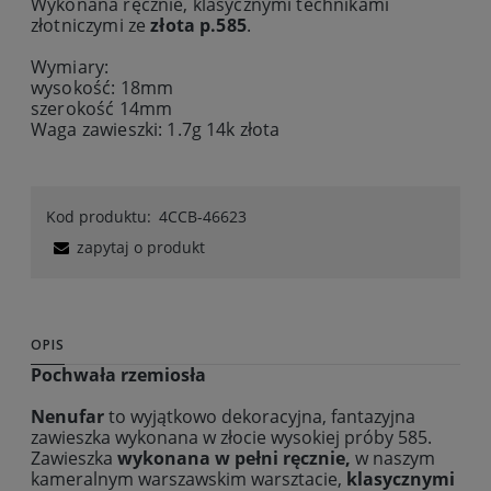
Wykonana ręcznie, klasycznymi technikami
złotniczymi ze
złota p.585
.
Wymiary:
wysokość: 18mm
szerokość 14mm
Waga zawieszki: 1.7g 14k złota
Kod produktu:
4CCB-46623
zapytaj o produkt
OPIS
Pochwała rzemiosła
Nenufar
to wyjątkowo dekoracyjna, fantazyjna
zawieszka wykonana w złocie wysokiej próby 585.
Zawieszka
wykonana w pełni ręcznie,
w naszym
kameralnym warszawskim warsztacie,
klasycznymi