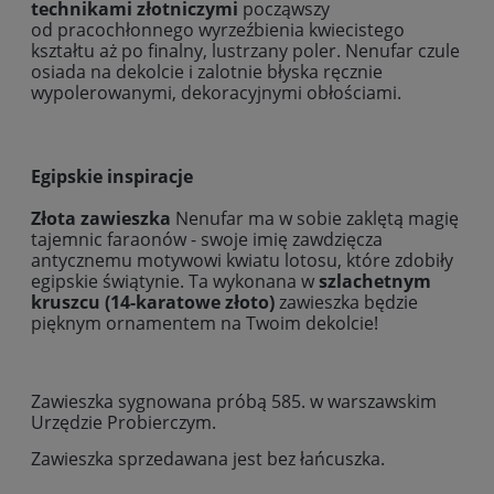
technikami złotniczymi
począwszy
od pracochłonnego wyrzeźbienia kwiecistego
kształtu aż po finalny, lustrzany poler. Nenufar czule
osiada na dekolcie i zalotnie błyska ręcznie
wypolerowanymi, dekoracyjnymi obłościami.
Egipskie inspiracje
Złota zawieszka
Nenufar ma w sobie zaklętą magię
tajemnic faraonów - swoje imię zawdzięcza
antycznemu motywowi kwiatu lotosu, które zdobiły
egipskie świątynie. Ta wykonana w
szlachetnym
kruszcu (14-karatowe złoto)
zawieszka będzie
pięknym ornamentem na Twoim dekolcie!
Zawieszka sygnowana próbą 585. w warszawskim
Urzędzie Probierczym.
Zawieszka sprzedawana jest bez łańcuszka.