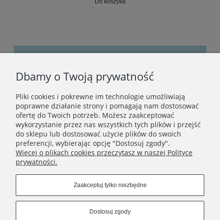
Do koszyka
Dbamy o Twoją prywatność
Bądźmy w kontakcie
Pliki cookies i pokrewne im technologie umożliwiają
Podaj swój adres e-mail, jeżeli chcesz otrzymywać
poprawne działanie strony i pomagają nam dostosować
informacje o nowościach i promocjach.
ofertę do Twoich potrzeb. Możesz zaakceptować
wykorzystanie przez nas wszystkich tych plików i przejść
do sklepu lub dostosować użycie plików do swoich
preferencji, wybierając opcję "Dostosuj zgody".
Zapisz się
Więcej o plikach cookies przeczytasz w naszej Polityce
prywatności.
Zaakceptuj tylko niezbędne
STOPKA
Dostosuj zgody