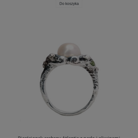
Do koszyka
Pierścionek srebrny Atlantis z perłą i oliwinami