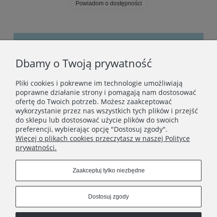
Powiadom o dostępności
Dbamy o Twoją prywatność
Bądźmy w kontakcie
Pliki cookies i pokrewne im technologie umożliwiają
Podaj swój adres e-mail, jeżeli chcesz otrzymywać
poprawne działanie strony i pomagają nam dostosować
informacje o nowościach i promocjach.
ofertę do Twoich potrzeb. Możesz zaakceptować
wykorzystanie przez nas wszystkich tych plików i przejść
do sklepu lub dostosować użycie plików do swoich
preferencji, wybierając opcję "Dostosuj zgody".
Zapisz się
Więcej o plikach cookies przeczytasz w naszej Polityce
prywatności.
Zaakceptuj tylko niezbędne
STOPKA
Dostosuj zgody