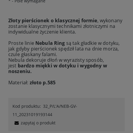
*
- Pole wymagane
Złoty pierścionek o klasycznej formie
, wykonany
zostanie klasycznymi technikami złotniczymi na
indywidualne życzenie klienta.
Proste linie
Nebula Ring
są tak gładkie w dotyku,
jak gdyby pierścionek spędził lata na dnie morza,
czule głaskany falami.
Nebula dekoruje dłoń w wyrazisty sposób,
jest
bardzo miękki w dotyku i wygodny w
noszeniu.
Materiał:
złoto p.585
Kod produktu:
32_P/L'A/NEB-GV-
11_20231019193144
zapytaj o produkt