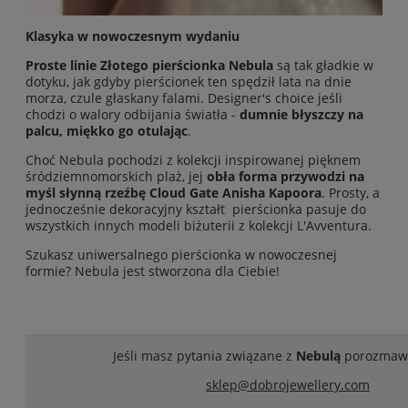
Klasyka w nowoczesnym wydaniu
Proste linie Złotego pierścionka Nebula
są tak gładkie w
dotyku, jak gdyby pierścionek ten spędził lata na dnie
morza, czule głaskany falami. Designer's choice jeśli
chodzi o walory odbijania światła -
dumnie błyszczy na
palcu, miękko go otulając
.
Choć Nebula pochodzi z kolekcji inspirowanej pięknem
śródziemnomorskich plaż, jej
obła forma przywodzi na
myśl słynną rzeźbę Cloud Gate Anisha Kapoora
. Prosty, a
jednocześnie dekoracyjny kształt pierścionka pasuje do
wszystkich innych modeli biżuterii z kolekcji L'Avventura.
Szukasz uniwersalnego pierścionka w nowoczesnej
formie? Nebula jest stworzona dla Ciebie!
Jeśli masz pytania związane z
Nebulą
porozmawi
sklep@dobrojewellery.com