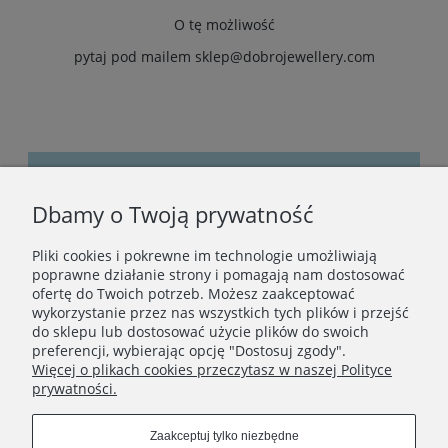
O tę możliwość
pytaj pod mailem
sklep@dobrojewellery.com
Dbamy o Twoją prywatność
Bądźmy w kontakcie
Pliki cookies i pokrewne im technologie umożliwiają
Podaj swój adres e-mail, jeżeli chcesz otrzymywać
poprawne działanie strony i pomagają nam dostosować
informacje o nowościach i promocjach.
ofertę do Twoich potrzeb. Możesz zaakceptować
wykorzystanie przez nas wszystkich tych plików i przejść
do sklepu lub dostosować użycie plików do swoich
preferencji, wybierając opcję "Dostosuj zgody".
Zapisz się
Więcej o plikach cookies przeczytasz w naszej Polityce
prywatności.
Zaakceptuj tylko niezbędne