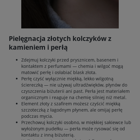
Pielęgnacja złotych kolczyków z
kamieniem i perłą
Zdejmuj kolczyki przed prysznicem, basenem i
kontaktem z perfumami — chemia i wilgoć mogą
matowić perłę i osłabiać blask złota.
Perłę czyść wyłącznie miękką, lekko wilgotną
ściereczką — nie używaj ultradźwięków, płynów do
czyszczenia biżuterii ani past. Perła jest materiałem
organicznym i reaguje na chemię silniej niż metal.
Element złoty z szafirem możesz czyścić miękką
szczoteczką z łagodnym płynem, ale omijaj perłę
podczas mycia.
Przechowuj kolczyki osobno, w miękkiej sakiewce lub
wyłożonym pudełku — perła może rysować się od
kontaktu z inną biżuterią.