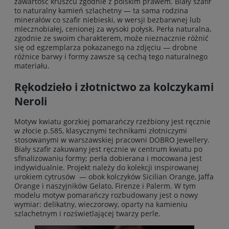
zawartość kruszcu zgodnie z polskim prawem. Biały szafir
to naturalny kamień szlachetny — ta sama rodzina
minerałów co szafir niebieski, w wersji bezbarwnej lub
mlecznobiałej, cenionej za wysoki połysk. Perła naturalna,
zgodnie ze swoim charakterem, może nieznacznie różnić
się od egzemplarza pokazanego na zdjęciu — drobne
różnice barwy i formy zawsze są cechą tego naturalnego
materiału.
Rękodzieło i złotnictwo za kolczykami
Neroli
Motyw kwiatu gorzkiej pomarańczy rzeźbiony jest ręcznie
w złocie p.585, klasycznymi technikami złotniczymi
stosowanymi w warszawskiej pracowni DOBRO Jewellery.
Biały szafir zakuwany jest ręcznie w centrum kwiatu po
sfinalizowaniu formy; perła dobierana i mocowana jest
indywidualnie. Projekt należy do kolekcji inspirowanej
urokiem cytrusów — obok kolczyków Sicilian Orange, Jaffa
Orange i naszyjników Gelato, Firenze i Palerm. W tym
modelu motyw pomarańczy rozbudowany jest o nowy
wymiar: delikatny, wieczorowy, oparty na kamieniu
szlachetnym i rozświetlającej twarzy perle.