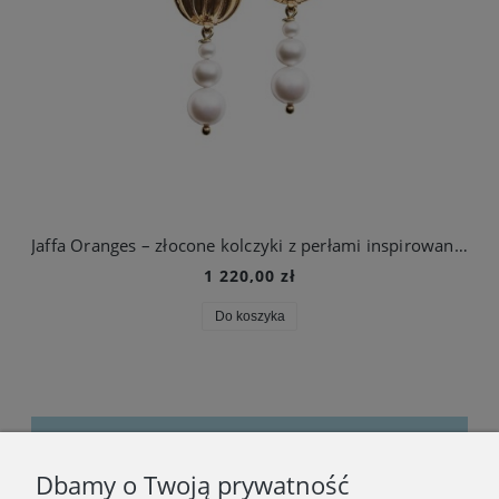
Jaffa Oranges – złocone kolczyki z perłami inspirowane pomarańczami Jaffy
1 220,00 zł
Do koszyka
Dbamy o Twoją prywatność
Bądźmy w kontakcie