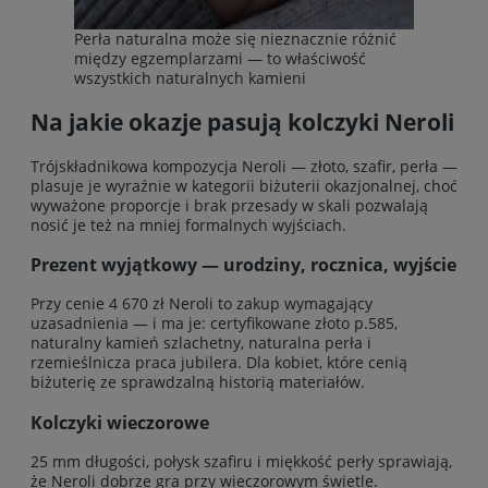
Perła naturalna może się nieznacznie różnić
między egzemplarzami — to właściwość
wszystkich naturalnych kamieni
Na jakie okazje pasują kolczyki Neroli
Trójskładnikowa kompozycja Neroli — złoto, szafir, perła —
plasuje je wyraźnie w kategorii biżuterii okazjonalnej, choć
wyważone proporcje i brak przesady w skali pozwalają
nosić je też na mniej formalnych wyjściach.
Prezent wyjątkowy — urodziny, rocznica, wyjście
Przy cenie 4 670 zł Neroli to zakup wymagający
uzasadnienia — i ma je: certyfikowane złoto p.585,
naturalny kamień szlachetny, naturalna perła i
rzemieślnicza praca jubilera. Dla kobiet, które cenią
biżuterię ze sprawdzalną historią materiałów.
Kolczyki wieczorowe
25 mm długości, połysk szafiru i miękkość perły sprawiają,
że Neroli dobrze gra przy wieczorowym świetle.