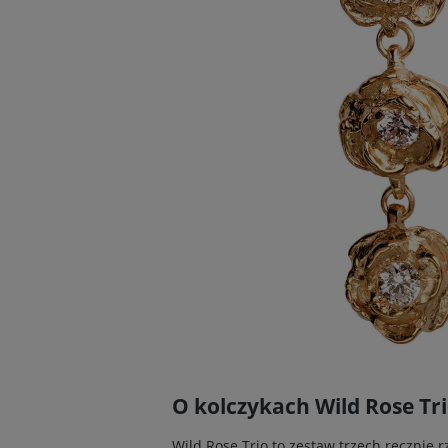
O kolczykach Wild Rose Tr
Wild Rose Trio to zestaw trzech ręcznie