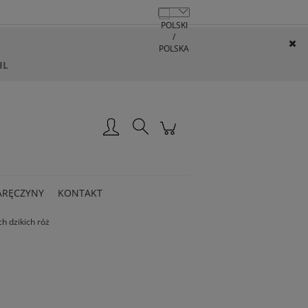
HL
Zarejestruj się
Zaloguj się
ARĘCZYNY
KONTAKT
h dzikich róż