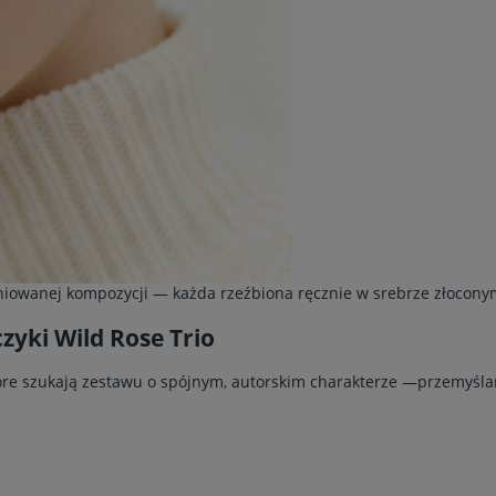
pniowanej kompozycji — każda rzeźbiona ręcznie w srebrze złocony
zyki Wild Rose Trio
które szukają zestawu o spójnym, autorskim charakterze —przemyśla