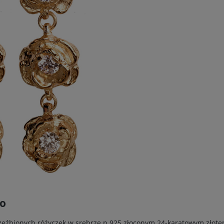
io
 rzeźbionych różyczek w srebrze p.925 złoconym 24-karatowym zło