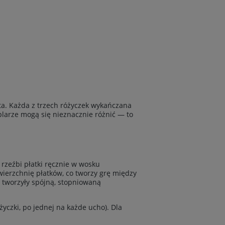
ta. Każda z trzech różyczek wykańczana
plarze mogą się nieznacznie różnić — to
rzeźbi płatki ręcznie w wosku
owierzchnię płatków, co tworzy grę między
y tworzyły spójną, stopniowaną
yczki, po jednej na każde ucho). Dla