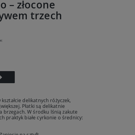
io – złocone
tywem trzech
w:
 kształcie delikatnych różyczek,
iększej. Płatki są delikatnie
 brzegach. W środku lśnią zakute
ch praktyk białe cyrkonie o średnicy:
apięcie na sztyft.