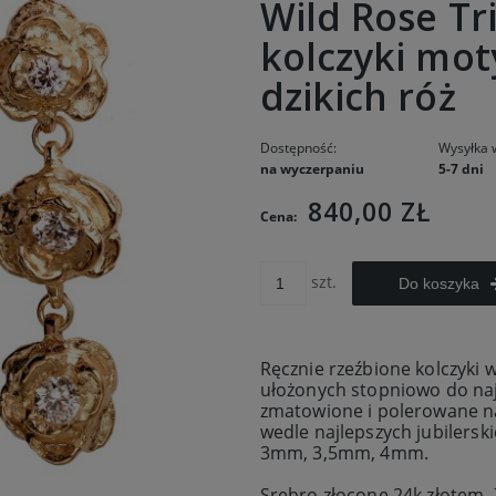
Wild Rose Tr
kolczyki mo
dzikich róż
Dostępność:
Wysyłka 
na wyczerpaniu
5-7 dni
840,00 ZŁ
Cena:
szt.
Do koszyka
Ręcznie rzeźbione kolczyki w
ułożonych stopniowo do najw
zmatowione i polerowane na
wedle najlepszych jubilerski
3mm, 3,5mm, 4mm.
Srebro złocone 24k złotem. Z