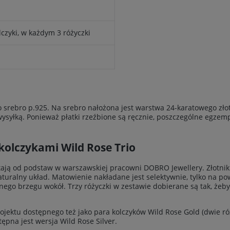
czyki, w każdym 3 różyczki
o srebro p.925. Na srebro nałożona jest warstwa 24-karatowego zło
 wysyłką. Ponieważ płatki rzeźbione są ręcznie, poszczególne egzem
 kolczykami Wild Rose Trio
tają od podstaw w warszawskiej pracowni DOBRO Jewellery. Złotnik 
naturalny układ. Matowienie nakładane jest selektywnie, tylko na p
nego brzegu wokół. Trzy różyczki w zestawie dobierane są tak, żeb
jektu dostępnego też jako para kolczyków Wild Rose Gold (dwie róż
tępna jest wersja Wild Rose Silver.