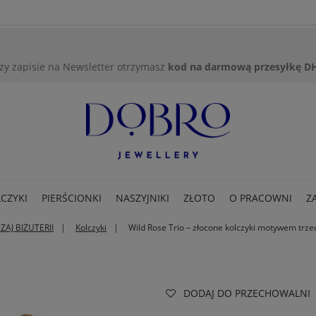
zy zapisie na Newsletter otrzymasz
kod na darmową przesyłkę D
CZYKI
PIERŚCIONKI
NASZYJNIKI
ZŁOTO
O PRACOWNI
Z
ZAJ BIŻUTERII
Kolczyki
Wild Rose Trio – złocone kolczyki motywem trzec
DODAJ DO PRZECHOWALNI