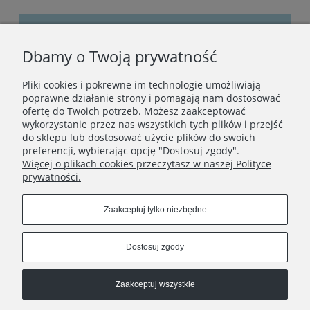
Dbamy o Twoją prywatność
Bądźmy w kontakcie
Pliki cookies i pokrewne im technologie umożliwiają
Podaj swój adres e-mail, jeżeli chcesz otrzymywać
poprawne działanie strony i pomagają nam dostosować
informacje o nowościach i promocjach.
ofertę do Twoich potrzeb. Możesz zaakceptować
wykorzystanie przez nas wszystkich tych plików i przejść
do sklepu lub dostosować użycie plików do swoich
preferencji, wybierając opcję "Dostosuj zgody".
Zapisz się
Więcej o plikach cookies przeczytasz w naszej Polityce
prywatności.
Zaakceptuj tylko niezbędne
STOPKA
Dostosuj zgody
Obserwuj nas:
Zaakceptuj wszystkie
Copyrights © 2023 - DOBRO Jewellery