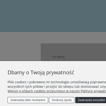
STOPKA
Proces Tworzenia Biżuterii
O nas
Dbamy o Twoją prywatność
Jak dobrać rozmiar pierścionka?
Jak dbać o biżuterię?
Pliki cookies i pokrewne im technologie umożliwiają poprawn
wszystkich tych plików i przejść do sklepu lub dostosować uży
Dostawa i płatności
Więcej o plikach cookies przeczytasz w naszej Polityce prywatn
Polityka prywatności
Regulamin
Zaakceptuj tylko niezbędne
Dostosuj zgody
Zaakceptuj wszystkie
Zwroty