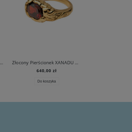
łocony Pierścionek XANADU Aqua
Złocony Pierścionek XANADU Burgundy Diva
640,00 zł
560,00 zł
Do koszyka
Do koszyka