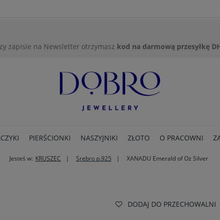
zy zapisie na Newsletter otrzymasz
kod na darmową przesyłkę D
CZYKI
PIERŚCIONKI
NASZYJNIKI
ZŁOTO
O PRACOWNI
Z
Jesteś w:
KRUSZEC
Srebro p.925
XANADU Emerald of Oz Silver
DODAJ DO PRZECHOWALNI