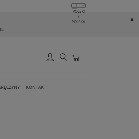
HL
Zarejestruj się
Zaloguj się
ARĘCZYNY
KONTAKT