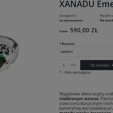
XANADU Emer
Dostępność:
Wysyłka 
na wyczerpaniu
Na zamó
590,00 ZŁ
Cena:
*
Rozmiar:
szt.
Do koszyka
*
- Pole wymagane
Wyjątkowo dekoracyjny sre
rzeźbionym wzorze
. Pierś
stworzona klasycznymi tech
kameralnej warszawskiej p