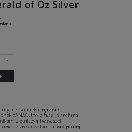
ald of Oz Silver
w:
wienie
brny pierścionek o
ręcznie
cionek XANADU to biżuteria srebrna
nikami złotniczymi w naszej
racowni z wykorzystaniem
antycznej