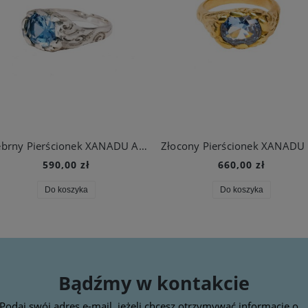
Srebrny Pierścionek XANADU Aqua
Z
590,00 zł
660,00 zł
Do koszyka
Do koszyka
Bądźmy w kontakcie
Podaj swój adres e-mail, jeżeli chcesz otrzymywać informacje o