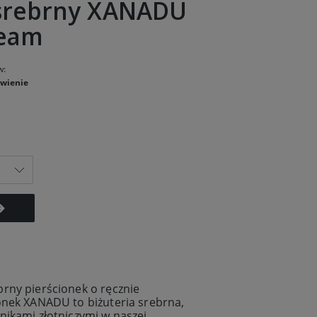
 srebrny XANADU
ream
w:
wienie
brny pierścionek o
ręcznie
ionek XANADU to biżuteria srebrna,
nikami złotniczymi w naszej