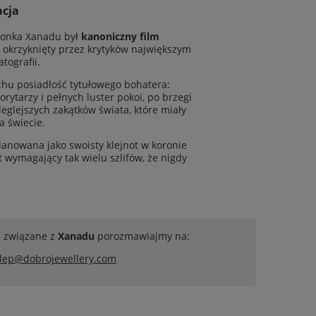
acja
cionka Xanadu był
kanoniczny film
, okrzyknięty przez krytyków największym
tografii.
hu posiadłość tytułowego bohatera:
rytarzy i pełnych luster pokoi, po brzegi
eglejszych zakątków świata, które miały
 świecie.
lanowana jako swoisty klejnot w koronie
 wymagający tak wielu szlifów, że nigdy
a związane z
Xanadu
porozmawiajmy na:
lep@dobrojewellery.com