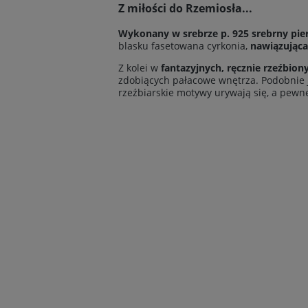
Z miłości do
Rzemiosła...
Wykonany w srebrze p. 925
srebrny
pie
blasku fasetowana cyrkonia,
nawiązująca
Z kolei w
fantazyjnych, ręcznie rzeźbio
zdobiących pałacowe wnętrza. Podobnie ja
rzeźbiarskie motywy urywają się, a pewne