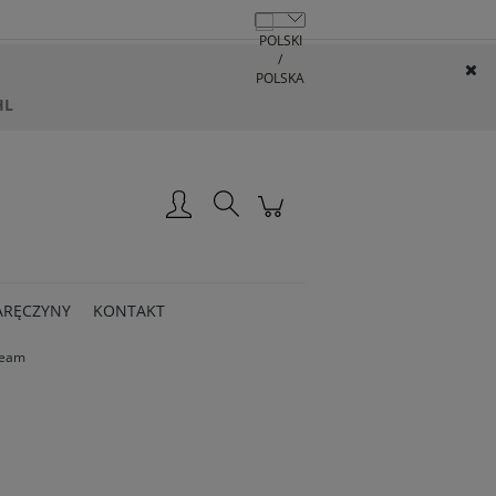
HL
Zarejestruj się
Zaloguj się
ARĘCZYNY
KONTAKT
ream