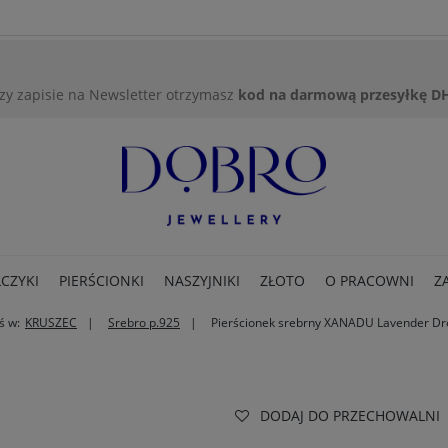
zy zapisie na Newsletter otrzymasz
kod na darmową przesyłkę D
CZYKI
PIERŚCIONKI
NASZYJNIKI
ZŁOTO
O PRACOWNI
Z
ś w:
KRUSZEC
Srebro p.925
Pierścionek srebrny XANADU Lavender D
DODAJ DO PRZECHOWALNI