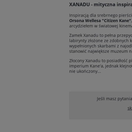
XANADU
- mityczna inspir
Inspiracją dla srebrnego pierś
Orsona Wellesa "Citizen Kane"
arcydziełem w światowej kinema
Zamek Xanadu to pełna przepyc
labirynty złożone ze zdobnych ko
wypełnionych skarbami z najodl
stanowić największe muzeum na
Złocony Xanadu to posiadłość p
imperium Kane'a, jednak klejnot
nie ukończony...
Jeśli masz pytani
sk