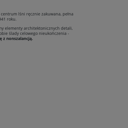
 centrum lśni ręcznie zakuwana, pełna
941 roku.
y elementy architektonicznych detali,
sobie ślady celowego nieukończenia -
ię z nonszalancją.