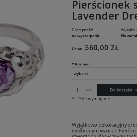
Pierścionek
Lavender D
Dostępność:
Wysyłka 
na wyczerpaniu
Na zamó
560,00 ZŁ
Cena:
*
Rozmiar:
szt.
Do koszyka
*
- Pole wymagane
Wyjątkowo dekoracyjny sre
rzeźbionym wzorze
. Pierśc
stworzona klasycznymi tech