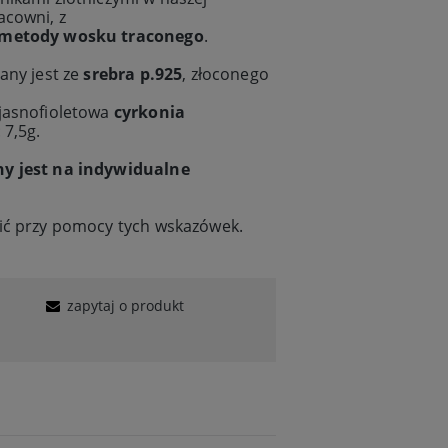
acowni, z
 metody wosku traconego
.
any jest ze
srebra p.925
, złoconego
jasnofioletowa
cyrkonia
 7,5g.
ny jest na indywidualne
ić przy pomocy
tych wskazówek.
zapytaj o produkt