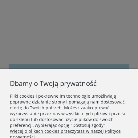
Dbamy o Twoją prywatność
Bądźmy w kontakcie
Pliki cookies i pokrewne im technologie umożliwiają
Podaj swój adres e-mail, jeżeli chcesz otrzymywać
poprawne działanie strony i pomagają nam dostosować
informacje o nowościach i promocjach.
ofertę do Twoich potrzeb. Możesz zaakceptować
wykorzystanie przez nas wszystkich tych plików i przejść
do sklepu lub dostosować użycie plików do swoich
preferencji, wybierając opcję "Dostosuj zgody".
Zapisz się
Więcej o plikach cookies przeczytasz w naszej Polityce
prywatności.