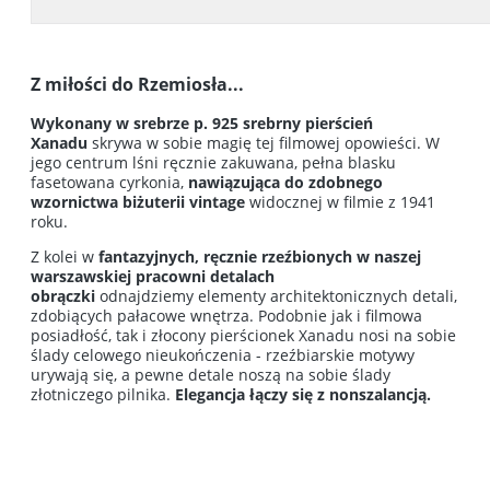
Z miłości do
Rzemiosła...
Wykonany w srebrze p. 925
srebrny
pierścień
Xanadu
skrywa w sobie magię tej filmowej opowieści. W
jego centrum lśni ręcznie zakuwana, pełna blasku
fasetowana cyrkonia,
nawiązująca do zdobnego
wzornictwa biżuterii vintage
widocznej w filmie z 1941
roku.
Z kolei w
fantazyjnych, ręcznie rzeźbionych w naszej
warszawskiej pracowni detalach
obrączki
odnajdziemy elementy architektonicznych detali,
zdobiących pałacowe wnętrza. Podobnie jak i filmowa
posiadłość, tak i złocony pierścionek Xanadu nosi na sobie
ślady celowego nieukończenia - rzeźbiarskie motywy
urywają się, a pewne detale noszą na sobie ślady
złotniczego pilnika.
Elegancja łączy się z nonszalancją.