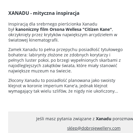
XANADU
- mityczna inspiracja
Inspiracją dla srebrnego pierścionka Xanadu
był
kanoniczny film Orsona Wellesa "Citizen Kane"
,
okrzyknięty przez krytyków największym arcydziełem w
światowej kinematografii.
Zamek Xanadu to pełna przepychu posiadłość tytułowego
bohatera: labirynty złożone ze zdobnych korytarzy i
pełnych luster pokoi, po brzegi wypełnionych skarbami z
najodleglejszych zakątków świata, które miały stanowić
największe muzeum na świecie.
Złocony Xanadu to posiadłość planowana jako swoisty
klejnot w koronie imperium Kane'a, jednak klejnot
wymagający tak wielu szlifów, że nigdy nie ukończony...
Jeśli masz pytania związane z
Xanadu
porozmaw
sklep@dobrojewellery.com