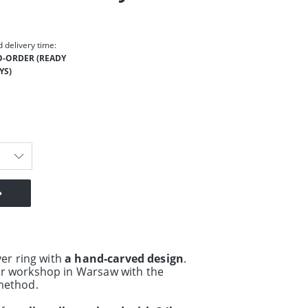
 delivery time:
-ORDER (READY
YS)
ver ring with
a hand-carved design
.
ur workshop in Warsaw with the
 method
.