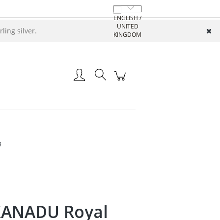
ing silver.
Create an account
Log in
g
XANADU Royal