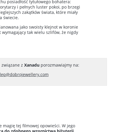
hu posiadłość tytułowego bohatera:
rytarzy i pełnych luster pokoi, po brzegi
eglejszych zakątków świata, które miały
 świecie.
lanowana jako swoisty klejnot w koronie
 wymagający tak wielu szlifów, że nigdy
a związane z
Xanadu
porozmawiajmy na:
lep@dobrojewellery.com
 magię tej filmowej opowieści. W jego
ca do zdobnego wzornictwa biżuterii