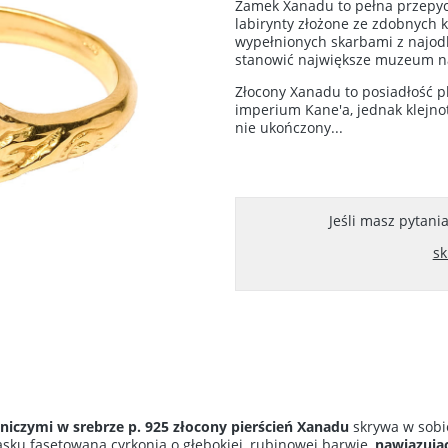
Zamek Xanadu to pełna przepyc
labirynty złożone ze zdobnych ko
wypełnionych skarbami z najodl
stanowić największe muzeum na
Złocony Xanadu to posiadłość p
imperium Kane'a, jednak klejnot
nie ukończony...
Jeśli masz pytani
sk
tniczymi
w srebrze p. 925
złocony
pierścień Xanadu
skrywa w sobie
asku fasetowana cyrkonia o głębokiej, rubinowej barwie,
nawiązują