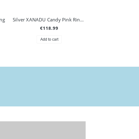
ing
Silver XANADU Candy Pink Ring (1)
€118.99
€118.99
Add to cart
Add to cart