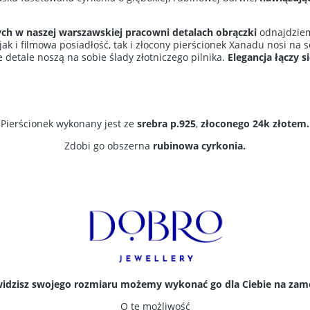
nych w naszej warszawskiej pracowni detalach obrączki
odnajdziem
k i filmowa posiadłość, tak i
złocony pierścionek
Xanadu nosi na so
 detale noszą na sobie ślady złotniczego pilnika.
Elegancja łączy s
Pierścionek wykonany jest ze
srebra p.925
,
złoconego 24k złotem.
Zdobi go obszerna
rubinowa cyrkonia.
e widzisz swojego rozmiaru możemy wykonać go dla Ciebie na zamó
O tę możliwość