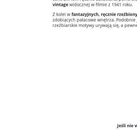
vintage
widocznej w filmie z 1941 roku.
Z kolei w
fantazyjnych, ręcznie rzeźbio
zdobiących pałacowe wnętrza. Podobnie ja
rzeźbiarskie motywy urywają się, a pewne
Jeśli ni