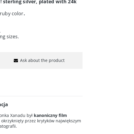
of
sterling silver, plated with 24k
 ruby color
.
.
ng sizes.
Ask about the product
acja
cionka Xanadu był
kanoniczny film
, okrzyknięty przez krytyków największym
tografii.