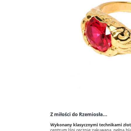
Z miłości do
Rzemiosła...
Wykonany
klasycznymi technikami zło
centrum lśni ręcznie zakuwana, pełna bl