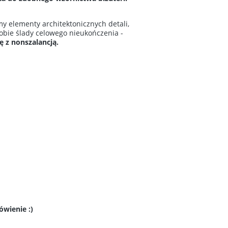
y elementy architektonicznych detali,
bie ślady celowego nieukończenia -
ię z nonszalancją.
wienie :)