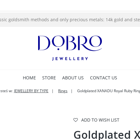
ssic goldsmith methods and only precious metals: 14k gold and sterl
HOME
STORE
ABOUT US
CONTACT US
esteś w:
JEWELLERY BY TYPE
Rings
Goldplated XANADU Royal Ruby Rin
ADD TO WISH LIST
Goldplated 