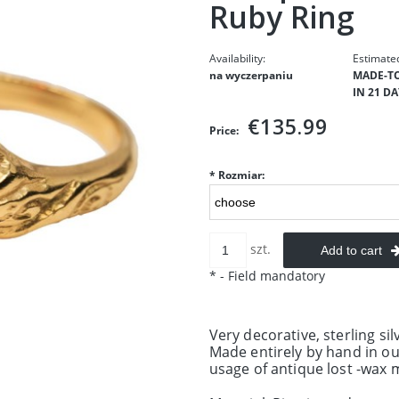
Ruby Ring
Availability:
Estimated
na wyczerpaniu
MADE-TO
IN 21 DA
€135.99
Price:
*
Rozmiar:
szt.
Add to cart
*
- Field mandatory
Very decorative, sterling sil
Made entirely by hand in o
usage of antique
lost -wax