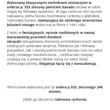
Wykonany
klasycznymi technikami złotniczymi
w
srebrze p. 925
złocony
pierścień Xanadu
skrywa w sobie
magię tej filmowej opowieści. W jego centrum lśni ręcznie
zakuwana, pełna blasku fasetowana cyrkonia o głębokiej,
rubinowej barwie,
nawiązująca do zdobnego wzornictwa
biżuterii vintage
widocznej w filmie z 1941 roku.
Z kolei w
fantazyjnych, ręcznie rzeźbionych w naszej
warszawskiej pracowni detalach
obrączki
odnajdziemy elementy architektonicznych detali,
zdobiących pałacowe wnętrza. Podobnie jak i filmowa
posiadłość, tak i
złocony pierścionek
Xanadu nosi na sobie
ślady celowego nieukończenia - rzeźbiarskie motywy
urywają się, a pewne detale noszą na sobie ślady
złotniczego pilnika.
Elegancja łączy się z nonszalancją.
Pierścionek wykonany jest ze
srebra p.925
,
złoconego 24k
złotem.
Zdobi go obszerna
rubinowa cyrkonia.