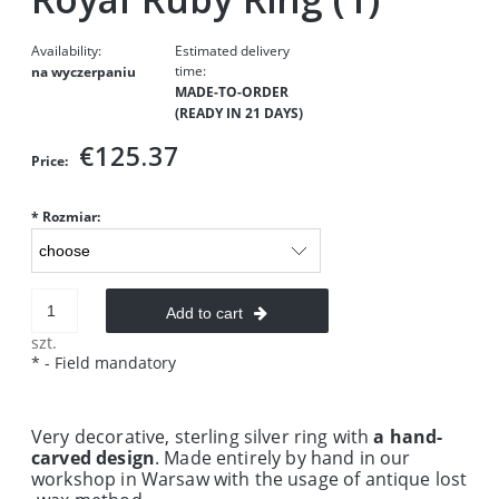
Availability:
Estimated delivery
time:
na wyczerpaniu
MADE-TO-ORDER
(READY IN 21 DAYS)
€125.37
Price:
*
Rozmiar:
Add to cart
szt.
*
- Field mandatory
Very decorative, sterling silver ring with
a hand-
carved design
. Made entirely by hand in our
workshop in Warsaw with the usage of antique
lost