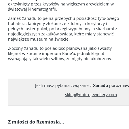
okrzyknięty przez krytyków największym arcydziełem w
światowej kinematografii.
Zamek Xanadu to pełna przepychu posiadłość tytułowego
bohatera: labirynty złożone ze zdobnych korytarzy i
pełnych luster pokoi, po brzegi wypełnionych skarbami z
najodleglejszych zakątków świata, które miały stanowić
największe muzeum na świecie.
Złocony Xanadu to posiadłość planowana jako swoisty
klejnot w koronie imperium Kane'a, jednak klejnot
wymagający tak wielu szlifów, że nigdy nie ukończony...
Jeśli masz pytania związane z
Xanadu
porozmaw
sklep@dobrojewellery.com
Z miłości do
Rzemiosła...