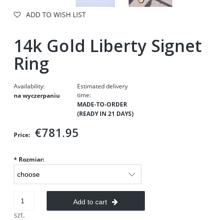
ADD TO WISH LIST
14k Gold Liberty Signet
Ring
Availability:
Estimated delivery
time:
na wyczerpaniu
MADE-TO-ORDER
(READY IN 21 DAYS)
€781.95
Price:
*
Rozmiar:
Add to cart
szt.