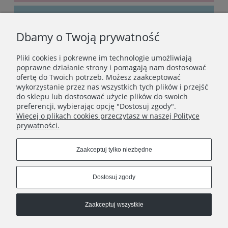
Dbamy o Twoją prywatność
Bądźmy w kontakcie
Pliki cookies i pokrewne im technologie umożliwiają
Podaj swój adres e-mail, jeżeli chcesz otrzymywać
poprawne działanie strony i pomagają nam dostosować
informacje o nowościach i promocjach.
ofertę do Twoich potrzeb. Możesz zaakceptować
wykorzystanie przez nas wszystkich tych plików i przejść
do sklepu lub dostosować użycie plików do swoich
preferencji, wybierając opcję "Dostosuj zgody".
Zapisz się
Więcej o plikach cookies przeczytasz w naszej Polityce
prywatności.
Zaakceptuj tylko niezbędne
STOPKA
Dostosuj zgody
Obserwuj nas:
Zaakceptuj wszystkie
Copyrights © 2023 - DOBRO Jewellery